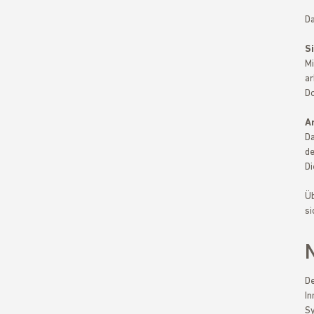
Da
S
Mi
ar
Do
A
Da
de
Di
Üb
si
De
In
Sy