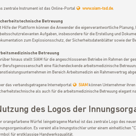
s zentrale Instrument ist das Online-Portal
www.siam-tsd.de
.
icherheitstechnische Betreuung
t Hilfe der Plattform können die Anwender die eigenverantwortliche Planung,
beitsschutzrelevanten Aufgaben, insbesondere für die Erstellung und Dokume
kumentation zum Explosionsschutz, der Sicherheitsdatenblätter sowie der B
rbeitsmedizinische Betreuung
rüber hinaus stellt SIAM für die angeschlossenen Betriebe im Rahmen der ge
r Berufsgenossenschaft eine flächendeckende arbeitsmedizinische Betreuung
enstleistungsunternehmen im Bereich Arbeitsmedizin ein Rahmenvertrag abg
er das verbandsgetragene Internetportal
SIAM
können Unternehmer ihren g
cherheitstechnische als auch für die arbeitsmedizinische Betreuung elegant
Nutzung des Logos der Innungsorga
r orangefarbene Würfel (eingetragene Marke) ist das zentrale Logo des neu
nungsorganisation. Es vereint alle Innungstischler unter einem einheitlichen "C
mbol für erstklassige Handwerksqualität.