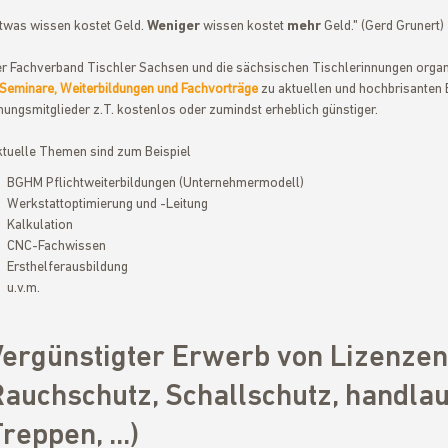
twas wissen kostet Geld.
Weniger
wissen kostet
mehr
Geld." (Gerd Grunert)
r Fachverband Tischler Sachsen und die sächsischen Tischlerinnungen organ
Seminare, Weiterbildungen und Fachvorträge
zu aktuellen und hochbrisanten 
nungsmitglieder z.T. kostenlos oder zumindst erheblich günstiger.
tuelle Themen sind zum Beispiel
BGHM Pflichtweiterbildungen (Unternehmermodell)
Werkstattoptimierung und -Leitung
Kalkulation
CNC-Fachwissen
Ersthelferausbildung
u.v.m.
Vergünstigter Erwerb von Lizenzen
Rauchschutz, Schallschutz, handla
reppen, ...)