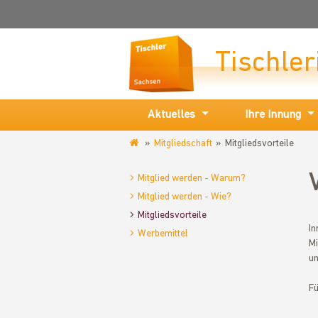
Tischle
Aktuelles
Ihre Innung
Mitgliedschaft
Mitgliedsvorteile
www.tischlerinnung-
vogtland.de
Mitglied werden - Warum?
Mitglied werden - Wie?
Mitgliedsvorteile
In
Werbemittel
Mi
un
Fü