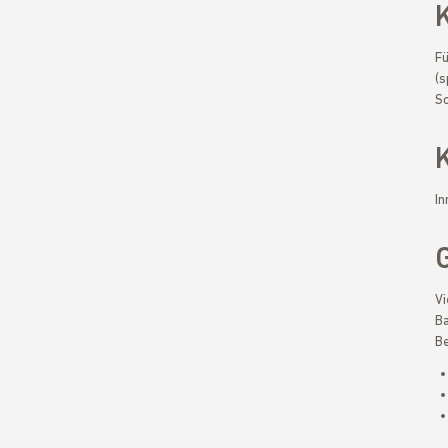
Fü
(s
Sc
In
Vi
Ba
Be