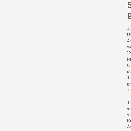
Je
Un
Ar
we
"R
Mi
(d
de
Ti
ge
Ti
en
vo
Mo
An