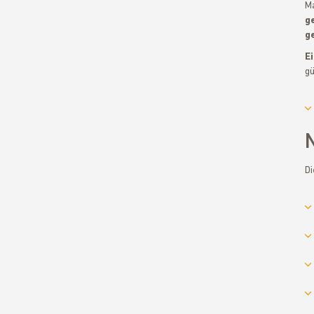
Ma
g
g
E
gü
Di