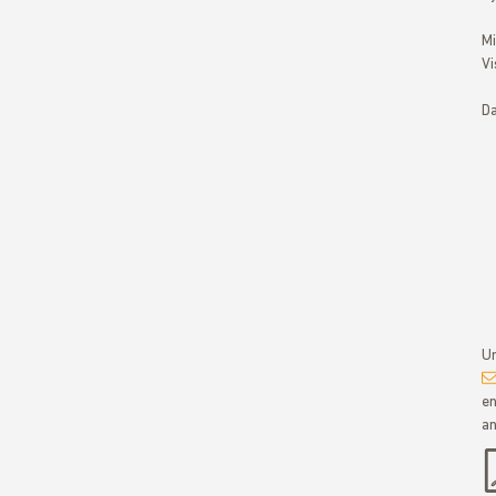
Mi
Vi
Da
Um
en
an