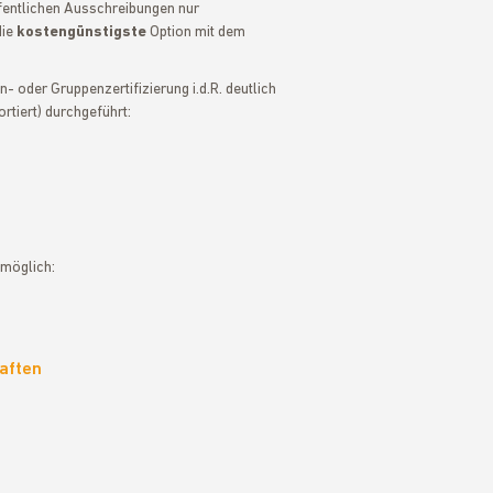
fentlichen Ausschreibungen nur
ie
kostengünstigste
Option mit dem
- oder Gruppenzertifizierung i.d.R. deutlich
rtiert) durchgeführt:
 möglich:
aften