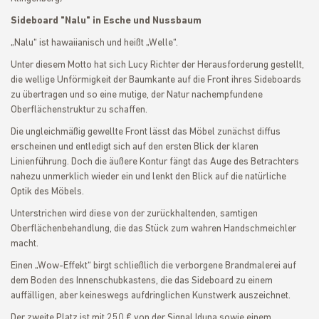
Sideboard "Nalu" in Esche und Nussbaum
„Nalu“ ist hawaiianisch und heißt „Welle“.
Unter diesem Motto hat sich Lucy Richter der Herausforderung gestellt,
die wellige Unförmigkeit der Baumkante auf die Front ihres Sideboards
zu übertragen und so eine mutige, der Natur nachempfundene
Oberflächenstruktur zu schaffen.
Die ungleichmäßig gewellte Front lässt das Möbel zunächst diffus
erscheinen und entledigt sich auf den ersten Blick der klaren
Linienführung. Doch die äußere Kontur fängt das Auge des Betrachters
nahezu unmerklich wieder ein und lenkt den Blick auf die natürliche
Optik des Möbels.
Unterstrichen wird diese von der zurückhaltenden, samtigen
Oberflächenbehandlung, die das Stück zum wahren Handschmeichler
macht.
Einen „Wow-Effekt“ birgt schließlich die verborgene Brandmalerei auf
dem Boden des Innenschubkastens, die das Sideboard zu einem
auffälligen, aber keineswegs aufdringlichen Kunstwerk auszeichnet.
Der zweite Platz ist mit 250 € von der Signal Iduna sowie einem